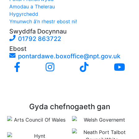
Amodau a Thelerau
Hygyrchedd
Ymunwch â’n rhestr ebost ni!
Swyddfa Docynnau
01792 863722
Ebost
pontardawe.boxoffice@npt.gov.uk
Gyda chefnogaeth gan