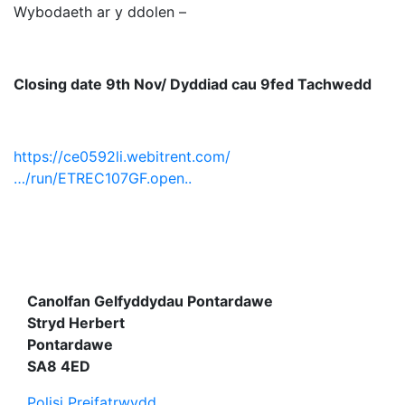
Wybodaeth ar y ddolen –
Closing date 9th Nov/ Dyddiad cau 9fed Tachwedd
https://ce0592li.webitrent.com/
…/run/ETREC107GF.open..
Canolfan Gelfyddydau Pontardawe
Stryd Herbert
Pontardawe
SA8 4ED
Polisi Preifatrwydd