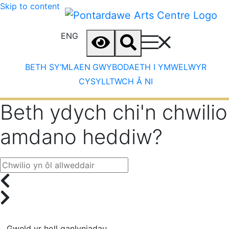
Skip to content
ENG
BETH SY‘MLAEN
GWYBODAETH I YMWELWYR
CYSYLLTWCH Â NI
Beth ydych chi'n chwilio
amdano heddiw?