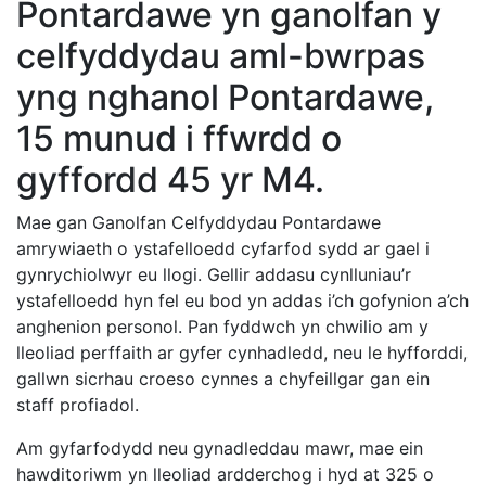
Pontardawe yn ganolfan y
celfyddydau aml-bwrpas
yng nghanol Pontardawe,
15 munud i ffwrdd o
gyffordd 45 yr M4.
Mae gan Ganolfan Celfyddydau Pontardawe
amrywiaeth o ystafelloedd cyfarfod sydd ar gael i
gynrychiolwyr eu llogi. Gellir addasu cynlluniau’r
ystafelloedd hyn fel eu bod yn addas i’ch gofynion a’ch
anghenion personol. Pan fyddwch yn chwilio am y
lleoliad perffaith ar gyfer cynhadledd, neu le hyfforddi,
gallwn sicrhau croeso cynnes a chyfeillgar gan ein
staff profiadol.
Am gyfarfodydd neu gynadleddau mawr, mae ein
hawditoriwm yn lleoliad ardderchog i hyd at 325 o