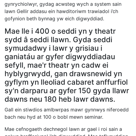
gynrychiolwyr, gydag acwsteg wych a system sain
lawn Gellir addasu ein hawditoriwm trawiadol i’ch
gofynion beth bynnag yw eich digwyddiad.
Mae lle i 400 o seddi yn y theatr
sydd â seddi llawn. Gyda seddi
symudadwy i lawr y grisiau i
ganiatáu ar gyfer digwyddiadau
sefyll, mae'r theatr yn cadw ei
hyblygrwydd, gan drawsnewid yn
gyflym yn lleoliad cabaret anffurfiol
sy'n darparu ar gyfer 150 gyda llawr
dawns neu 180 heb lawr dawns.
Gall ein stiwdios amlbwrpas mawr gynnwys niferoedd
bach neu hyd at 100 o bobl mewn seminar.
Mae cefnogaeth dechnegol lawn ar gael i roi sain a