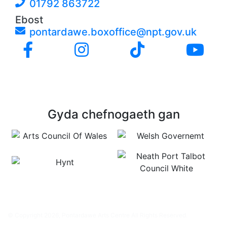
01792 863722
Ebost
pontardawe.boxoffice@npt.gov.uk
Gyda chefnogaeth gan
© Copyright 2026, Pontardawe Arts Centre All Rights Reserved.