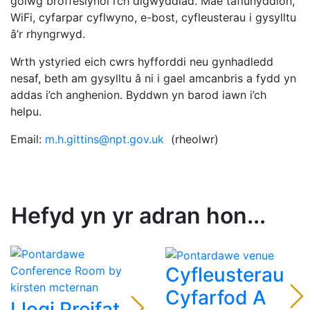
golwg broffesiynol i’ch digwyddiad. Mae taflunyddion,
WiFi, cyfarpar cyflwyno, e-bost, cyfleusterau i gysylltu
â’r rhyngrwyd.
Wrth ystyried eich cwrs hyfforddi neu gynhadledd
nesaf, beth am gysylltu â ni i gael amcanbris a fydd yn
addas i’ch anghenion. Byddwn yn barod iawn i’ch
helpu.
Email:
m.h.gittins@npt.gov.uk
(rheolwr)
Hefyd yn yr adran hon...
Cyfleusterau
Cyfarfod A
Llogi Preifat