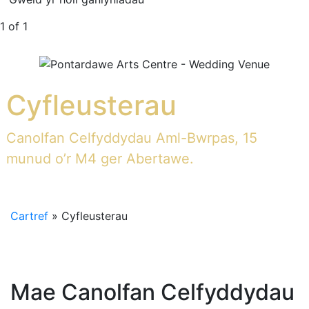
1 of 1
Cyfleusterau
Canolfan Celfyddydau Aml-Bwrpas, 15
munud o’r M4 ger Abertawe.
Cartref
»
Cyfleusterau
Mae Canolfan Celfyddydau