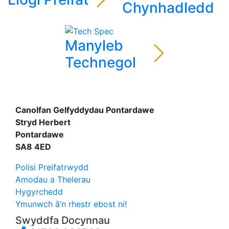
Chynhadledd
Manyleb
Technegol
Canolfan Gelfyddydau Pontardawe
Stryd Herbert
Pontardawe
SA8 4ED
Polisi Preifatrwydd
Amodau a Thelerau
Hygyrchedd
Ymunwch â’n rhestr ebost ni!
Swyddfa Docynnau