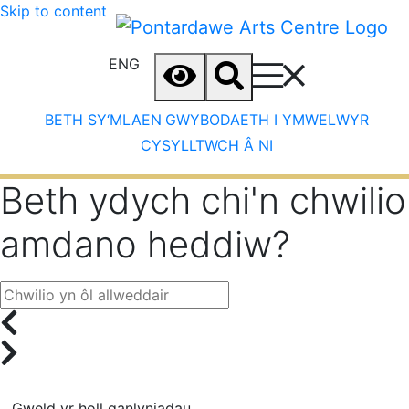
Skip to content
ENG
BETH SY‘MLAEN
GWYBODAETH I YMWELWYR
CYSYLLTWCH Â NI
Beth ydych chi'n chwilio
amdano heddiw?