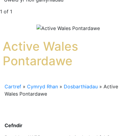
1 of 1
Active Wales
Pontardawe
Cartref
»
Cymryd Rhan
»
Dosbarthiadau
»
Active
Wales Pontardawe
Cefndir