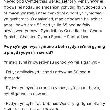
Newidiodd Cymdeithas Genedlaethol y Pensiynwyr ei
ffocws, ei nodau ac amcanion ychydig flynyddoedd yn
ôl mewn ymateb i nifer cynyddol o bobl yn "ymddeol"
yn gynharach. O ganlyniad, mae aelodaeth bellach ar
agor i bawb dros 50 oed yn lle 65 oed ac felly
newidiwyd yr enw i Gymdeithas Genedlaethol Cymru
Egnïol a Changen Cymru Egnïol – Pontardawe.
Pwy sy'n gymwys i ymuno a beth rydyn ni'n ei gynnig
a phryd rydyn ni'n cwrdd?
Yr ateb syml i'r cwestiynau uchod yw fel a ganlyn: –
· Fel yr amlinellwyd uchod unrhyw un 50 oed a
throsodd
· Rydym yn cynnig croeso cynnes, cyfeillgar i bawb,
cyfeillgarwch a chwmni.
· Rydym yn cyfarfod bob nos Wener yng Nghanolfan y
Celfyddydau rhwng 6.30-8.30