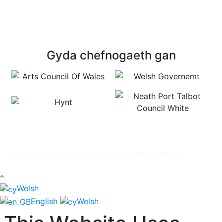
Gyda chefnogaeth gan
© Copyright 2026, Pontardawe Arts Centre All Rights Reserved.
Welsh
English
Welsh