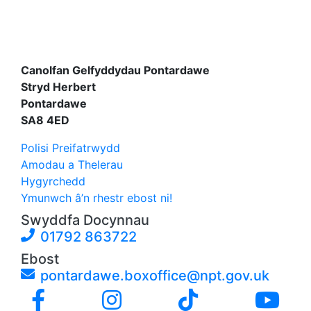
Canolfan Gelfyddydau Pontardawe
Stryd Herbert
Pontardawe
SA8 4ED
Polisi Preifatrwydd
Amodau a Thelerau
Hygyrchedd
Ymunwch â’n rhestr ebost ni!
Swyddfa Docynnau
01792 863722
Ebost
pontardawe.boxoffice@npt.gov.uk