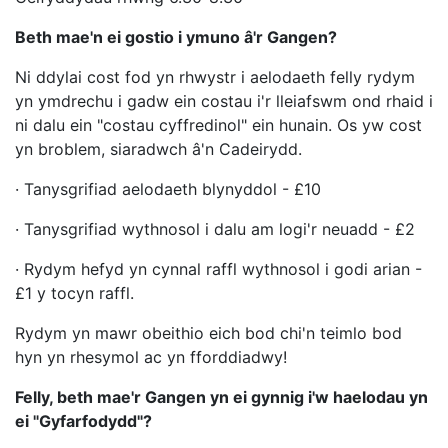
Beth mae'n ei gostio i ymuno â'r Gangen?
Ni ddylai cost fod yn rhwystr i aelodaeth felly rydym
yn ymdrechu i gadw ein costau i'r lleiafswm ond rhaid i
ni dalu ein "costau cyffredinol" ein hunain. Os yw cost
yn broblem, siaradwch â'n Cadeirydd.
· Tanysgrifiad aelodaeth blynyddol - £10
· Tanysgrifiad wythnosol i dalu am logi'r neuadd - £2
· Rydym hefyd yn cynnal raffl wythnosol i godi arian -
£1 y tocyn raffl.
Rydym yn mawr obeithio eich bod chi'n teimlo bod
hyn yn rhesymol ac yn fforddiadwy!
Felly, beth mae'r Gangen yn ei gynnig i'w haelodau yn
ei "Gyfarfodydd"?