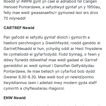
Roedd yr AWPB gynt yn cael ei adnabod fel Cangen
Henoed Pontardawe, a sefydlwyd gyntaf yn y 1950au,
felly mae wedi gwasanaethu'r gymuned leol ers dros
70 mlynedd!
CARTREF Newid
Pan gafodd ei sefydlu gyntaf diolch i gymorth a
haelioni perchnogion y Gweithfeydd, roedd ganddo ei
Gartref/Neuadd ei hun, ychydig oddi ar Heol Ynysderw
lle cynhaliodd ei gyfarfodydd. Fodd bynnag, o fewn y
ddwy flynedd ddiwethaf mae wedi gadael ei Gartref
gwreiddiol ac wedi symud i Ganolfan Gelfyddydau
Pontardawe, lle mae bellach yn cyfarfod bob dydd
Gwener 6.30-8.30. Mae wedi bod yn newid/pontio
llwyddiannus iawn i adeilad mwy modern gyda staff
cymorth a chyfleusterau rhagorol.
ENW Newid