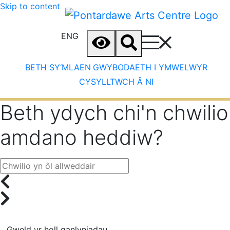
Skip to content
ENG
BETH SY‘MLAEN
GWYBODAETH I YMWELWYR
CYSYLLTWCH Â NI
Beth ydych chi'n chwilio
amdano heddiw?