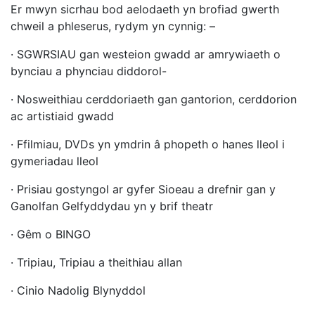
Er mwyn sicrhau bod aelodaeth yn brofiad gwerth
chweil a phleserus, rydym yn cynnig: –
· SGWRSIAU gan westeion gwadd ar amrywiaeth o
bynciau a phynciau diddorol-
· Nosweithiau cerddoriaeth gan gantorion, cerddorion
ac artistiaid gwadd
· Ffilmiau, DVDs yn ymdrin â phopeth o hanes lleol i
gymeriadau lleol
· Prisiau gostyngol ar gyfer Sioeau a drefnir gan y
Ganolfan Gelfyddydau yn y brif theatr
· Gêm o BINGO
· Tripiau, Tripiau a theithiau allan
· Cinio Nadolig Blynyddol